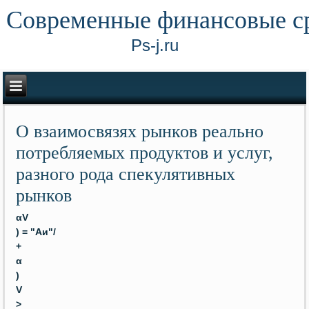
Современные финансовые с
Ps-j.ru
О взаимосвязях рынков реально
потребляемых продуктов и услуг,
разного рода спекулятивных
рынков
αV
) = "Аи"/
+
α
)
V
>