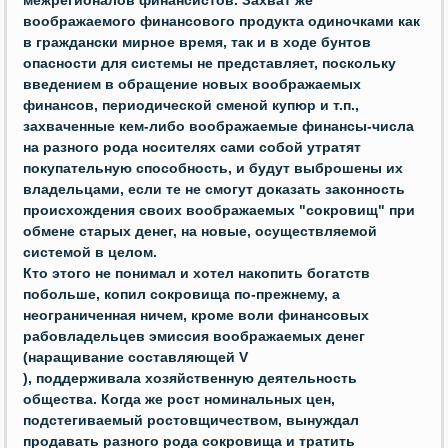
межрегионалов финансистов. Захват же
воображаемого финансового продукта одиночками как
в граждански мирное время, так и в ходе бунтов
опасности для системы не представляет, поскольку
введением в обращение новых воображаемых
финансов, периодической сменой купюр и т.п.,
захваченные кем-либо воображаемые финансы-числа
на разного рода носителях сами собой утратят
покупательную способность, и будут выброшены их
владельцами, если те не смогут доказать законность
происхождения своих воображаемых "сокровищ" при
обмене старых денег, на новые, осуществляемой
системой в целом.
Кто этого не понимал и хотел накопить богатств
побольше, копил сокровища по-прежнему, а
неограниченная ничем, кроме воли финансовых
рабовладельцев эмиссия воображаемых денег
(наращивание составляющей
V
), поддерживала хозяйственную деятельность
общества. Когда же рост номинальных цен,
подстегиваемый ростовщичеством, вынуждал
продавать разного рода сокровища и тратить