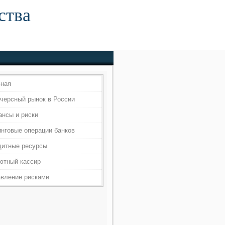
ства
вная
черсный рынок в России
ансы и риски
инговые операции банков
дитные ресурсы
ютный кассир
авление рисками