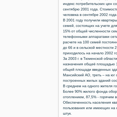
индекс потребительских цен со
сентябрю 2001 года. Стоимост
человека в сентябре 2002 года
В 2001 году получили квартир
семей, состоящих на учете для
15% от общей численности се
телефонными аппаратами сети
расчете на 100 семей постоянн
до 66 и в сельской местности 
приходилось на начало 2002 г
За 2003 г. в Тюменской област
назначения общеё площадью 1,9 м
общей площади введенных зда
Мансийский АО, треть – на юг
построенных жилых зданий соста
В среднем на одного жителя го
Более 90% жилого фонда обор
отоплением, 87,5% - горячим 
Обеспеченность населения кв
пользования или имеющих на н
штук.