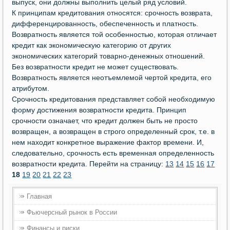
выпуск, они должны выполнить целый ряд условий.
К принципам кредитования относятся: срочность возврата,
дифференцированность, обеспеченность и платность.
Возвратность является той особенностью, которая отличает
кредит как экономическую категорию от других
экономических категорий товарно-денежных отношений.
Без возвратности кредит не может существовать.
Возвратность является неотъемлемой чертой кредита, его
атрибутом.
Срочность кредитования представляет собой необходимую
форму достижения возвратности кредита. Принцип
срочности означает, что кредит должен быть не просто
возвращен, а возвращен в строго определенный срок, т.е. в
нем находит конкретное выражение фактор времени. И,
следовательно, срочность есть временная определенность
возвратности кредита. Перейти на страницу:
13
14
15
16
17
18
19
20
21
22
23
Главная
Фьючерсный рынок в России
Финансы и риски