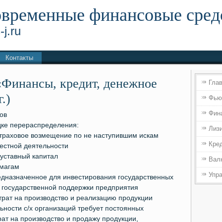
временные финансовые сред
-j.ru
Контакты
«Финансы, кредит, денежное
Гла
.)
Фью
Фин
ов
дке перераспределения:
Лиз
 страховое возмещение по не наступившим искам
Кре
естной деятельности
 уставный капитал
Вал
умагам
Упр
едназначенное для инвестирования государственных
м государственной поддержки предприятия
атрат на производство и реализацию продукции
ьности с/х организаций требует постоянных
ат на производство и продажу продукции,