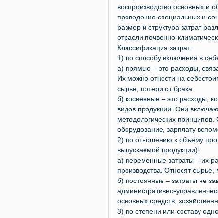
воспроизводство основных и 
проведение специальных и соц
размер и структура затрат раз
отрасли почвенно-климатическ
Классификация затрат:
1) по способу включения в се
а) прямые – это расходы, свя
Их можно отнести на себестои
сырье, потери от брака
б) косвенные – это расходы, 
видов продукции. Они включаю
методологических принципов. 
оборудование, зарплату вспом
2) по отношению к объему про
выпускаемой продукции):
а) переменные затраты – их 
производства. Относят сырье,
б) постоянные – затраты не за
административно-управленчес
основных средств, хозяйствен
3) по степени или составу одн