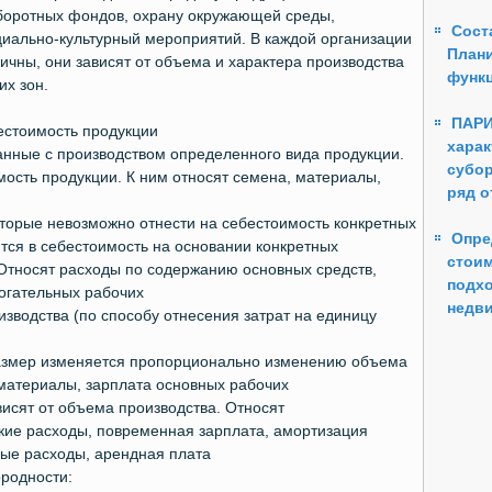
оборотных фондов, охрану окружающей среды,
Соста
иально-культурный мероприятий. В каждой организации
Плани
личны, они зависят от объема и характера производства
функ
их зон.
ПАР
бестоимость продукции
харак
занные с производством определенного вида продукции.
субор
мость продукции. К ним относят семена, материалы,
ряд о
которые невозможно отнести на себестоимость конкретных
Опре
тся в себестоимость на основании конкретных
стои
Относят расходы по содержанию основных средств,
подхо
огательных рабочих
недв
изводства (по способу отнесения затрат на единицу
размер изменяется пропорционально изменению объема
 материалы, зарплата основных рабочих
висят от объема производства. Относят
кие расходы, повременная зарплата, амортизация
ные расходы, арендная плата
ородности: