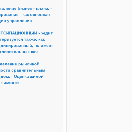
вление бизнес - плана. -
рование - как основная
ция управления
ИТСИПАЦИОННЫЙ кредит
теризуется также, как
динированный, но имеет
тличительных кач
деление рыночной
мости сравнительным
дом. - Оценка жилой
ижимости