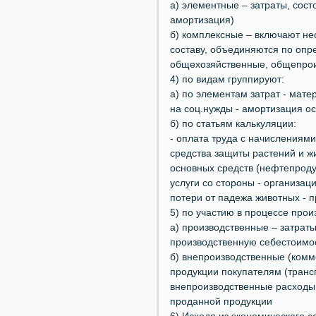
а) элементные – затраты, сост
амортизация)
б) комплексные – включают не
составу, объединяются по оп
общехозяйственные, общепрои
4) по видам группируют:
а) по элементам затрат - мате
на соц.нужды - амортизация о
б) по статьям калькуляции:
- оплата труда с начислениям
средства защиты растений и ж
основных средств (нефтепроду
услуги со стороны - организац
потери от падежа животных - 
5) по участию в процессе прои
а) производственные – затрат
производственную себестоимо
б) внепроизводственные (комм
продукции покупателям (транс
внепроизводственные расходы
проданной продукции