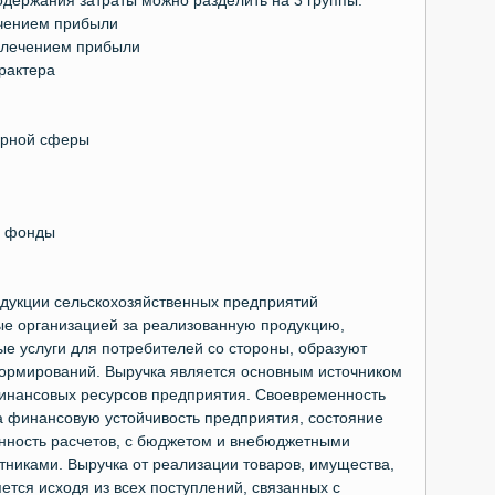
одержания затраты можно разделить на 3 группы:
ечением прибыли
звлечением прибыли
арактера
турной сферы
е фонды
одукции сельскохозяйственных предприятий
ые организацией за реализованную продукцию,
е услуги для потребителей со стороны, образуют
рмирований. Выручка является основным источником
нансовых ресурсов предприятия. Своевременность
а финансовую устойчивость предприятия, состояние
нность расчетов, с бюджетом и внебюджетными
никами. Выручка от реализации товаров, имущества,
тся исходя из всех поступлений, связанных с