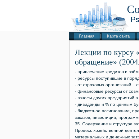
Со
Ps
Главная
Карта сайта
Лекции по курсу 
обращение» (2004г
- привлечение кредитов и займ
- ресурсы поступившие в поря
- от страховых организаций –
- финансовые ресурсы от совм
- взносы других предприятий в
- дивиденды и % по ценным б
- бюджетное ассигнование, пр
заказов, инвестиций, програм
35. Содержание и структура з
Процесс хозяйственной деятел
материальных и денежных затр