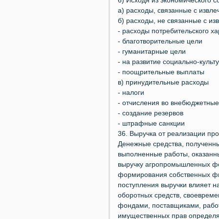
6) Исходя из экономического с
а) расходы, связанные с извл
б) расходы, не связанные с и
- расходы потребительского х
- благотворительные цели
- гуманитарные цели
- на развитие социально-куль
- поощрительные выплаты
в) принудительные расходы
- налоги
- отчисления во внебюджетны
- создание резервов
- штрафные санкции
36. Выручка от реализации пр
Денежные средства, полученн
выполненные работы, оказанны
выручку агропромышленных фо
формирования собственных фи
поступления выручки влияет н
оборотных средств, своевреме
фондами, поставщиками, работ
имущественных прав определяе