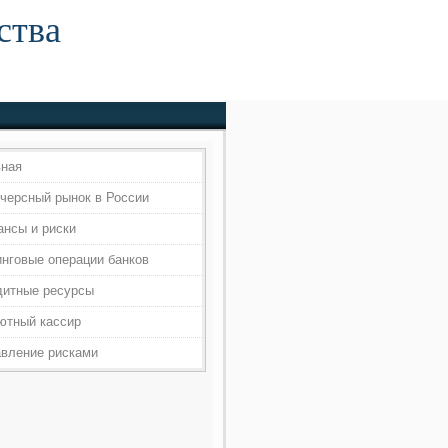
ства
вная
черсный рынок в России
ансы и риски
инговые операции банков
дитные ресурсы
ютный кассир
авление рисками