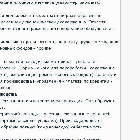
оящие из одного элемента (например, зарплата,
сколько элементных затрат. они разнообразны по
ределенному экономическому содержанию. Относят
зводственные расходы, по содержанию оборудования.
риальные затраты - затраты на оплату труда - отчисления
сновных фондов - прочие
и - семена и посадочный материал – удобрения -
ивотных – корма - сырье для переработки - содержание
кты, амортизация, ремонт основных средств) - работы и
ия производства и управления - платежи по кредитам -
прочие
зводства
ы, связанные с изготовлением продукции. Они образуют
сть
ерческие) расходы – расходы, связанные с продажей
портные расходы, упаковка). Производственные и
 образую полную (коммерческую) себестоимость