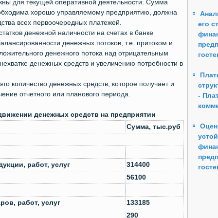
жны для текущей оперативной деятельности. Сумма
еобходима хорошо управляемому предприятию, должна
Анал
дства всех первоочередных платежей.
его с
татков денежной наличности на счетах в банке
фина
алансированности денежных потоков, т.е. притоком и
предп
ложительного денежного потока над отрицательным
гост
нехватке денежных средств и увеличению потребности в
Плат
это количество денежных средств, которое получает и
струк
чение отчетного или планового периода.
- Пла
комме
вижении денежных средств на предприятии
Оцен
Сумма, тыс.руб
устой
фина
предп
укции, работ, услуг
314400
гост
56100
ов, работ, услуг
133185
290