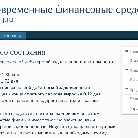
временные финансовые сред
-j.ru
Контакты
го состояния
Гла
Фью
осроченной дебиторской задолженности длительностью
Фин
= 1,60 дня
Лиз
 1,72 дня
я просроченной дебиторской задолженности
Кре
ев к концу отчетного периода вырос на 0,12 дня.
Вал
оков в целом по предприятию за год и в разрезе
Упр
ными средствами является важнейшим аспектом
стью фирмы и имеет такое же значение, как и
рской задолженностью. Искусство управления текущими
ы держать на счетах минимально необходимую сумму