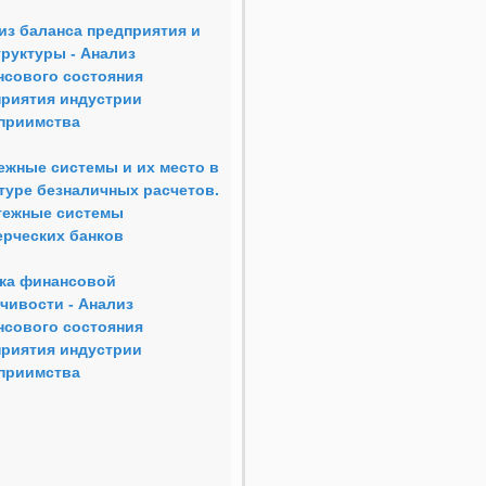
из баланса предприятия и
труктуры - Анализ
нсового состояния
риятия индустрии
еприимства
ежные системы и их место в
туре безналичных расчетов.
тежные системы
рческих банков
ка финансовой
чивости - Анализ
нсового состояния
риятия индустрии
еприимства