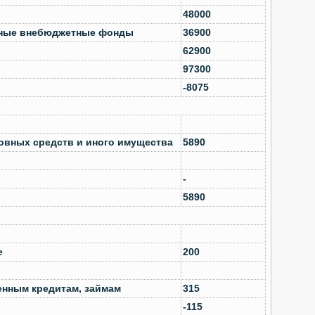
48000
нные внебюджетные фонды
36900
62900
97300
-8075
овных средств и иного имущества
5890
-
5890
е
200
енным кредитам, займам
315
-115