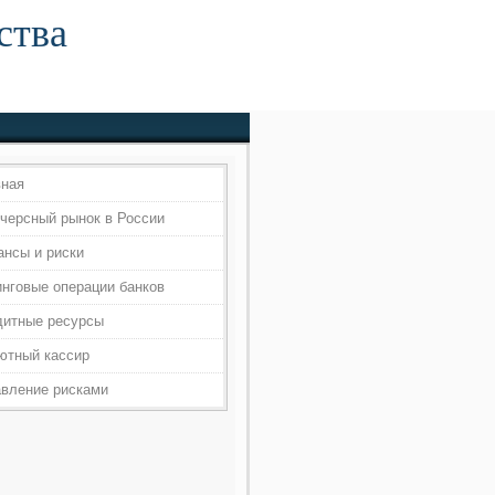
ства
вная
черсный рынок в России
ансы и риски
инговые операции банков
дитные ресурсы
ютный кассир
авление рисками